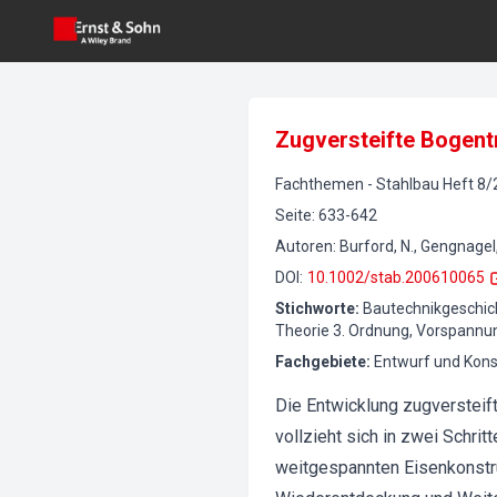
Zugversteifte Bogen
Fachthemen
-
Stahlbau
Heft
8
/
Seite
:
633-642
Autoren
:
Burford, N., Gengnagel, 
DOI
:
10.1002/stab.200610065
Stichworte
:
Bautechnikgeschich
Theorie 3. Ordnung, Vorspann
Fachgebiete
:
Entwurf und Kons
Die Entwicklung zugverstei
vollzieht sich in zwei Schri
weitgespannten Eisenkonstru