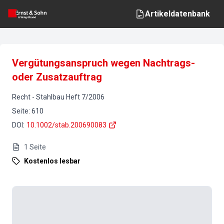
Artikeldatenbank
Vergütungsanspruch wegen Nachtrags-
oder Zusatzauftrag
Recht
-
Stahlbau
Heft
7
/
2006
Seite
:
610
DOI
:
10.1002/stab.200690083
1
Seite
Kostenlos lesbar