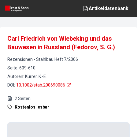
Artikeldatenbank
Carl Friedrich von Wiebeking und das
Bauwesen in Russland (Fedorov, S. G.)
Rezensionen
-
Stahlbau
Heft
7
/
2006
Seite
:
609-610
Autoren
:
Kurrer, K.-E.
DOI
:
10.1002/stab.200690086
2
Seiten
Kostenlos lesbar