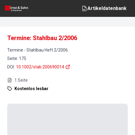
Artikeldatenbank
Termine: Stahlbau 2/2006
Termine
-
Stahlbau
Heft
2
/
2006
Seite
:
175
DOI
:
10.1002/stab.200690014
1
Seite
Kostenlos lesbar