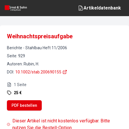
Artikeldatenbank
Weihnachtspreisaufgabe
Berichte
-
Stahlbau
Heft
11
/
2006
Seite
:
929
Autoren
:
Rubin, H.
DOI
:
10.1002/stab.200690155
1
Seite
25 €
PDF bestellen
Dieser Artikel ist nicht kostenlos verfügbar. Bitte
nutzen Sie die Bestell-Option.