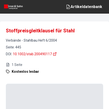
Artikeldatenbank
Stoffpreisgleitklausel für Stahl
Verbände
-
Stahlbau
Heft
6
/
2004
Seite
:
445
DOI
:
10.1002/stab.200490117
1
Seite
Kostenlos lesbar