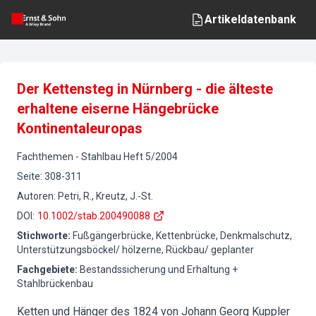
Artikeldatenbank
Der Kettensteg in Nürnberg - die älteste
erhaltene eiserne Hängebrücke
Kontinentaleuropas
Fachthemen
-
Stahlbau
Heft
5
/
2004
Seite
:
308-311
Autoren
:
Petri, R., Kreutz, J.-St.
DOI
:
10.1002/stab.200490088
Stichworte
:
Fußgängerbrücke, Kettenbrücke, Denkmalschutz,
Unterstützungsböckel/ hölzerne, Rückbau/ geplanter
Fachgebiete
:
Bestandssicherung und Erhaltung +
Stahlbrückenbau
Ketten und Hänger des 1824 von Johann Georg Kuppler