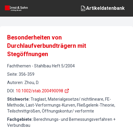
Artikeldatenbank
Besonderheiten von
Durchlaufverbundträgern mit
Stegöffnungen
Fachthemen
-
Stahlbau
Heft
5
/
2004
Seite
:
356-359
Autoren
:
Zhou, D.
DOI
:
10.1002/stab.200490098
Stichworte
:
Traglast, Materialgesetze/ nichtlineare, FE-
Methode, Last-Verformungs-Kurven, Fließgelenk-Theorie,
Teilschnittgrößen, Öffnungskontur/ verformte
Fachgebiete
:
Berechnungs- und Bemessungsverfahren +
Verbundbau