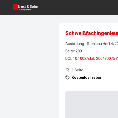
Schweißfachingenieu
Ausbildung
-
Stahlbau
Heft
4
/
2
Seite
:
280
DOI
:
10.1002/stab.200490075
1
Seite
Kostenlos lesbar