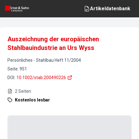
Artikeldatenbank
Auszeichnung der europäischen
Stahlbauindustrie an Urs Wyss
Persönliches
-
Stahlbau
Heft
11
/
2004
Seite
:
951
DOI
:
10.1002/stab.200490226
2
Seiten
Kostenlos lesbar