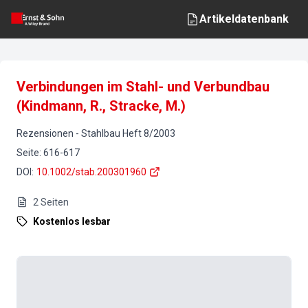
Artikeldatenbank
Verbindungen im Stahl- und Verbundbau
(Kindmann, R., Stracke, M.)
Rezensionen
-
Stahlbau
Heft
8
/
2003
Seite
:
616-617
DOI
:
10.1002/stab.200301960
2
Seiten
Kostenlos lesbar