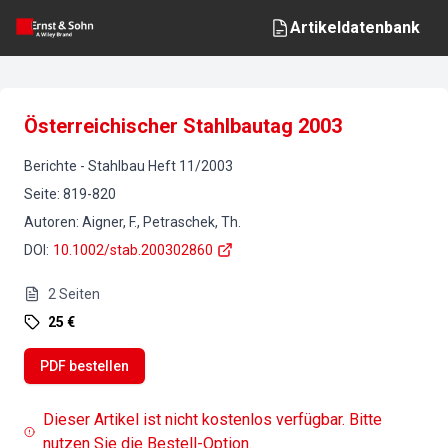
Artikeldatenbank
Österreichischer Stahlbautag 2003
Berichte
-
Stahlbau
Heft
11
/
2003
Seite
:
819-820
Autoren
:
Aigner, F., Petraschek, Th.
DOI
:
10.1002/stab.200302860
2
Seiten
25 €
PDF bestellen
Dieser Artikel ist nicht kostenlos verfügbar. Bitte
nutzen Sie die Bestell-Option.