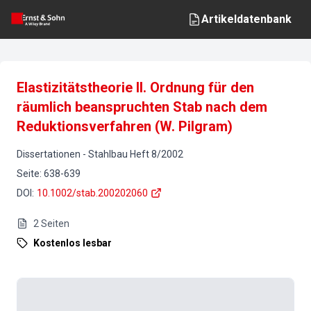
Artikeldatenbank
Elastizitätstheorie II. Ordnung für den
räumlich beanspruchten Stab nach dem
Reduktionsverfahren (W. Pilgram)
Dissertationen
-
Stahlbau
Heft
8
/
2002
Seite
:
638-639
DOI
:
10.1002/stab.200202060
2
Seiten
Kostenlos lesbar