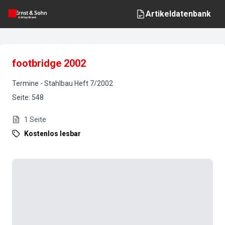
Artikeldatenbank
footbridge 2002
Termine
-
Stahlbau
Heft
7
/
2002
Seite
:
548
1
Seite
Kostenlos lesbar