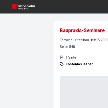
Baupraxis-Seminare
Termine
-
Stahlbau
Heft
7
/
200
Seite
:
548
1
Seite
Kostenlos lesbar