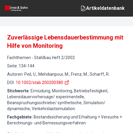
Artikeldatenbank
Zuverlässige Lebensdauerbestimmung mit
Hilfe von Monitoring
Fachthemen
-
Stahlbau
Heft
2
/
2002
Seite
:
134-144
Autoren
:
Peil, U., Mehdianpour, M., Frenz, M., Scharff, R.
DOI
:
10.1002/stab.200200380
Stichworte
:
Ermüdung, Monitoring, Betriebsfestigkeit,
Lebensdauervorhersage/ experimentelle,
Beanspruchungsschriebe/ synthetische, Simulation/
dynamische, Verkehrslastsimulation
Fachgebiete
:
Bestandssicherung und Erhaltung + Versuche +
Berechnungs- und Bemessungsverfahren