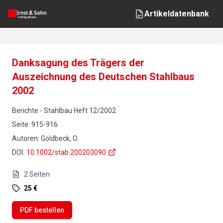
Artikeldatenbank
Danksagung des Trägers der
Auszeichnung des Deutschen Stahlbaus
2002
Berichte
-
Stahlbau
Heft
12
/
2002
Seite
:
915-916
Autoren
:
Goldbeck, O.
DOI
:
10.1002/stab.200203090
2
Seiten
25 €
PDF bestellen