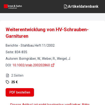
Artikeldatenbank
Weiterentwicklung von HV-Schrauben-
Garnituren
Berichte
-
Stahlbau
Heft
11
/
2002
Seite
:
834-835
Autoren
:
Borngräber, W., Weber, R., Weigel, J.
DOI
:
10.1002/stab.200202860
2
Seiten
25 €
PDF bestellen
Dieser Artikel ist nicht kostenlos verfügbar. Bitte