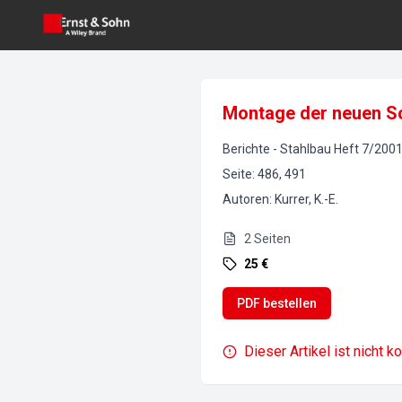
Montage der neuen Sc
Berichte
-
Stahlbau
Heft
7
/
200
Seite
:
486, 491
Autoren
:
Kurrer, K.-E.
2
Seiten
25 €
PDF bestellen
Dieser Artikel ist nicht k