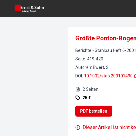
Größte Ponton-Bogenb
Berichte
-
Stahlbau
Heft
6
/
200
Seite
:
419-420
Autoren
:
Ewert, S.
DOI
:
10.1002/stab.200101490
2
Seiten
25 €
PDF bestellen
Dieser Artikel ist nicht k