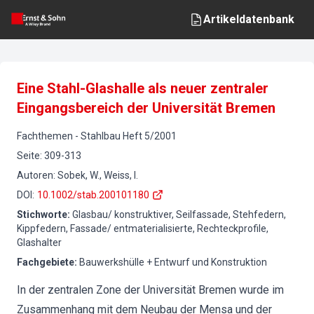
Artikeldatenbank
Eine Stahl-Glashalle als neuer zentraler
Eingangsbereich der Universität Bremen
Fachthemen
-
Stahlbau
Heft
5
/
2001
Seite
:
309-313
Autoren
:
Sobek, W., Weiss, I.
DOI
:
10.1002/stab.200101180
Stichworte
:
Glasbau/ konstruktiver, Seilfassade, Stehfedern,
Kippfedern, Fassade/ entmaterialisierte, Rechteckprofile,
Glashalter
Fachgebiete
:
Bauwerkshülle + Entwurf und Konstruktion
In der zentralen Zone der Universität Bremen wurde im
Zusammenhang mit dem Neubau der Mensa und der