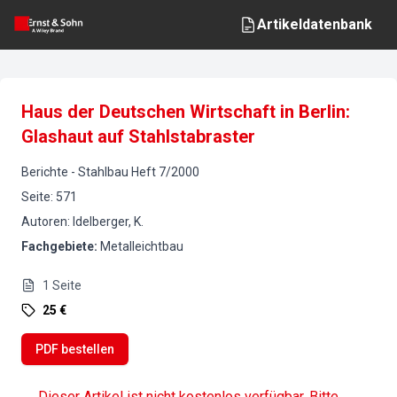
Artikeldatenbank
Haus der Deutschen Wirtschaft in Berlin:
Glashaut auf Stahlstabraster
Berichte
-
Stahlbau
Heft
7
/
2000
Seite
:
571
Autoren
:
Idelberger, K.
Fachgebiete
:
Metalleichtbau
1
Seite
25 €
PDF bestellen
Dieser Artikel ist nicht kostenlos verfügbar. Bitte