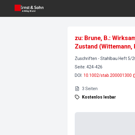
zu: Brune, B.: Wirksa
Zustand (Wittemann, K
Zuschriften
-
Stahlbau
Heft
5
/
2
Seite
:
424-426
DOI
:
10.1002/stab.200001300
3
Seiten
Kostenlos lesbar