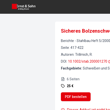
Sicheres Bolzenschwe
Berichte
-
Stahlbau
Heft
5
/
200
Seite
:
417-422
Autoren
:
Trillmich, R.
DOI
:
10.1002/stab.200001270
Fachgebiete
:
Schweißen und S
6
Seiten
25 €
PDF bestellen
Dieser Artikel ist nicht k