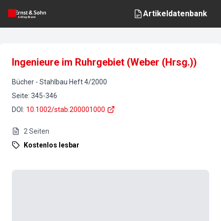
Artikeldatenbank
Ingenieure im Ruhrgebiet (Weber (Hrsg.))
Bücher
-
Stahlbau
Heft
4
/
2000
Seite
:
345-346
DOI
:
10.1002/stab.200001000
2
Seiten
Kostenlos lesbar