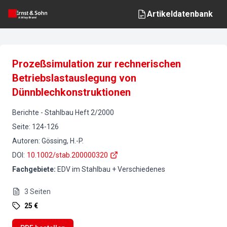
Artikeldatenbank
Prozeßsimulation zur rechnerischen
Betriebslastauslegung von
Dünnblechkonstruktionen
Berichte
-
Stahlbau
Heft
2
/
2000
Seite
:
124-126
Autoren
:
Gössing, H.-P.
DOI
:
10.1002/stab.200000320
Fachgebiete
:
EDV im Stahlbau + Verschiedenes
3
Seiten
25 €