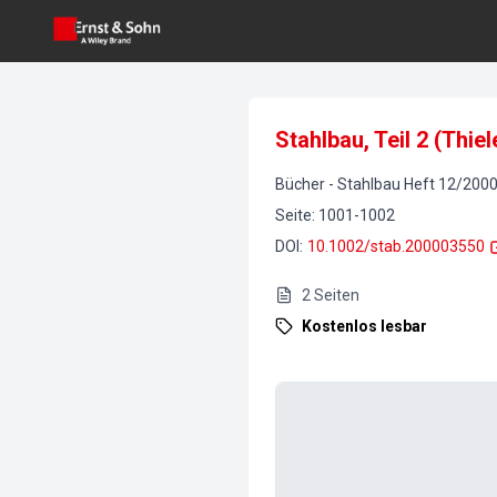
Stahlbau, Teil 2 (Thie
Bücher
-
Stahlbau
Heft
12
/
200
Seite
:
1001-1002
DOI
:
10.1002/stab.200003550
2
Seiten
Kostenlos lesbar