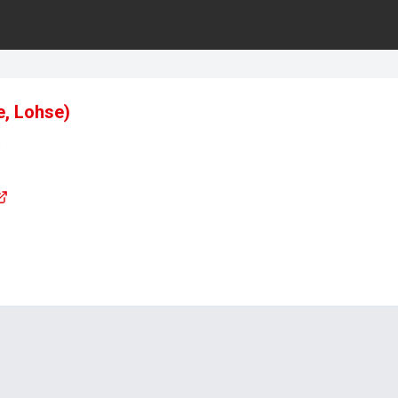
le, Lohse)
0