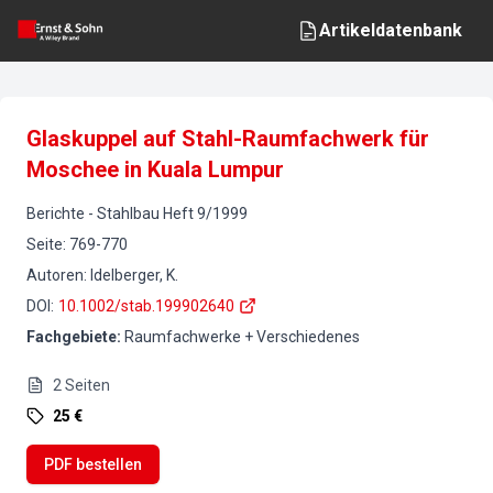
Artikeldatenbank
Glaskuppel auf Stahl-Raumfachwerk für
Moschee in Kuala Lumpur
Berichte
-
Stahlbau
Heft
9
/
1999
Seite
:
769-770
Autoren
:
Idelberger, K.
DOI
:
10.1002/stab.199902640
Fachgebiete
:
Raumfachwerke + Verschiedenes
2
Seiten
25 €
PDF bestellen