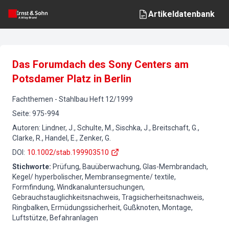
Artikeldatenbank
Das Forumdach des Sony Centers am
Potsdamer Platz in Berlin
Fachthemen
-
Stahlbau
Heft
12
/
1999
Seite
:
975-994
Autoren
:
Lindner, J., Schulte, M., Sischka, J., Breitschaft, G.,
Clarke, R., Handel, E., Zenker, G.
DOI
:
10.1002/stab.199903510
Stichworte
:
Prüfung, Bauüberwachung, Glas-Membrandach,
Kegel/ hyperbolischer, Membransegmente/ textile,
Formfindung, Windkanaluntersuchungen,
Gebrauchstauglichkeitsnachweis, Tragsicherheitsnachweis,
Ringbalken, Ermüdungssicherheit, Gußknoten, Montage,
Luftstütze, Befahranlagen