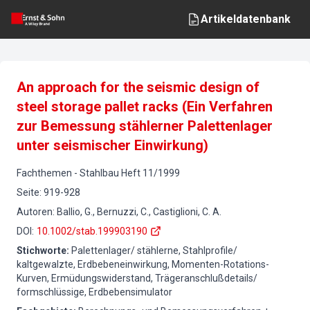
Artikeldatenbank
An approach for the seismic design of
steel storage pallet racks (Ein Verfahren
zur Bemessung stählerner Palettenlager
unter seismischer Einwirkung)
Fachthemen
-
Stahlbau
Heft
11
/
1999
Seite
:
919-928
Autoren
:
Ballio, G., Bernuzzi, C., Castiglioni, C. A.
DOI
:
10.1002/stab.199903190
Stichworte
:
Palettenlager/ stählerne, Stahlprofile/
kaltgewalzte, Erdbebeneinwirkung, Momenten-Rotations-
Kurven, Ermüdungswiderstand, Trägeranschlußdetails/
formschlüssige, Erdbebensimulator