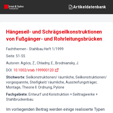
Artikeldatenbank
Hängeseil- und Schrägseilkonstruktionen
von Fußgänger- und Rohrleitungsbrücken
Fachthemen
-
Stahlbau
Heft
1
/
1999
Seite
:
51-55
Autoren
:
Agócs, Z., Chladny, E., Brodniansky, J.
DOI
:
10.1002/stab.199900120
Stichworte
:
Seilkonstruktionen/ räumliche, Seilkonstruktionen/
vorgespannte, Steifigkeit/ räumliche, Aussteifungsträger,
Montage, Theorie II. Ordnung, Pylone
Fachgebiete
:
Entwurf und Konstruktion + Seiltragwerke +
Stahlbrückenbau
Im vorliegenden Beitrag werden einige realisierte Typen