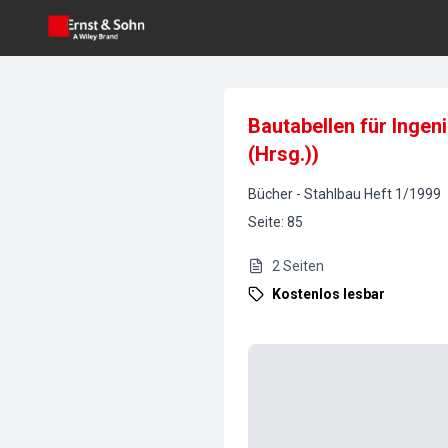
Bautabellen für Ingen
(Hrsg.))
Bücher
-
Stahlbau
Heft
1
/
1999
Seite
:
85
2
Seiten
Kostenlos lesbar