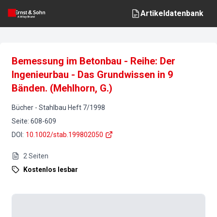
Artikeldatenbank
Bemessung im Betonbau - Reihe: Der
Ingenieurbau - Das Grundwissen in 9
Bänden. (Mehlhorn, G.)
Bücher
-
Stahlbau
Heft
7
/
1998
Seite
:
608-609
DOI
:
10.1002/stab.199802050
2
Seiten
Kostenlos lesbar