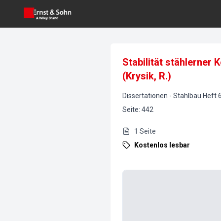
Stabilität stählerner
(Krysik, R.)
Dissertationen
-
Stahlbau
Heft
Seite
:
442
1
Seite
Kostenlos lesbar