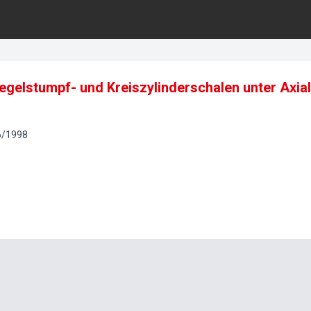
 Kegelstumpf- und Kreiszylinderschalen unter Axia
6
/
1998