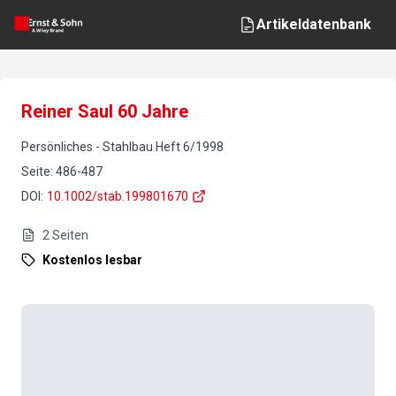
Artikeldatenbank
Reiner Saul 60 Jahre
Persönliches
-
Stahlbau
Heft
6
/
1998
Seite
:
486-487
DOI
:
10.1002/stab.199801670
2
Seiten
Kostenlos lesbar