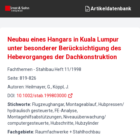
Artikeldatenbank
Neubau eines Hangars in Kuala Lumpur
unter besonderer Berücksichtigung des
Hebevorganges der Dachkonstruktion
Fachthemen
-
Stahlbau
Heft
11
/
1998
Seite
:
819-826
Autoren
:
Heilmayer, G., Köppl, J.
DOI
:
10.1002/stab.199803000
Stichworte
:
Flugzeughangar, Montageablauf, Hubpressen/
hydraulisch gesteuerte, FE-Analyse,
Montagehilfsabstützungen, Niveauüberwachung/
computergesteuerte, Hubschritte, Hubzylinder
Fachgebiete
:
Raumfachwerke + Stahlhochbau