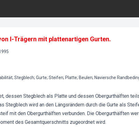
von I-Trägern mit plattenartigen Gurten.
1995
bilität; Stegblech; Gurte; Steifen; Platte; Beulen; Naviersche Randbed
et, dessen Stegblech als Platte und dessen Obergurthälften teils 
s Stegblech wird an den Längsrändern durch die Gurte als Steif
teif mit den Obergurthälften verbunden. Die Obergurthälften we
smoment des Gesamtquerschnitts zugeordnet wird.