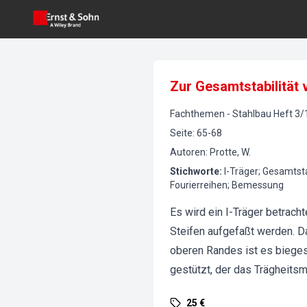
Zur Gesamtstabilität 
Fachthemen
-
Stahlbau
Heft
3
/
Seite
:
65-68
Autoren
:
Protte, W.
Stichworte
:
I-Träger; Gesamtsta
Fourierreihen; Bemessung
Es wird ein I-Träger betracht
Steifen aufgefaßt werden. Da
oberen Randes ist es bieges
gestützt, der das Trägheit
25 €