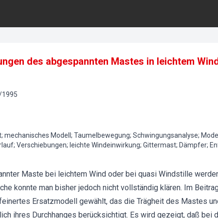
gen des abgespannten Mastes in leichtem Wind 
/
1995
; mechanisches Modell; Taumelbewegung; Schwingungsanalyse; Modella
auf; Verschiebungen; leichte Windeinwirkung; Gittermast; Dämpfer; En
ter Maste bei leichtem Wind oder bei quasi Windstille werde
che konnte man bisher jedoch nicht vollständig klären. Im Beitrag
einertes Ersatzmodell gewählt, das die Trägheit des Mastes und
ich ihres Durchhanges berücksichtigt. Es wird gezeigt, daß bei 