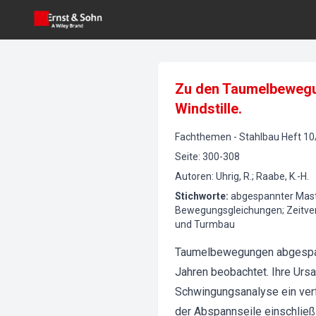
Zu den Taumelbewegun
Windstille.
Fachthemen
-
Stahlbau
Heft
10
Seite
:
300-308
Autoren
:
Uhrig, R.; Raabe, K.-H.
Stichworte
:
abgespannter Mast
Bewegungsgleichungen; Zeitverl
und Turmbau
Taumelbewegungen abgespann
Jahren beobachtet. Ihre Ursa
Schwingungsanalyse ein verf
der Abspannseile einschließl