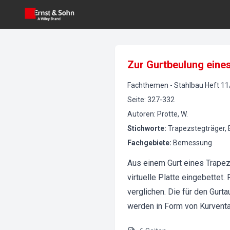
Zur Gurtbeulung eines
Fachthemen
-
Stahlbau
Heft
11
Seite
:
327-332
Autoren
:
Protte, W.
Stichworte
:
Trapezstegträger, B
Fachgebiete
:
Bemessung
Aus einem Gurt eines Trapez
virtuelle Platte eingebette
verglichen. Die für den Gurt
werden in Form von Kurventaf