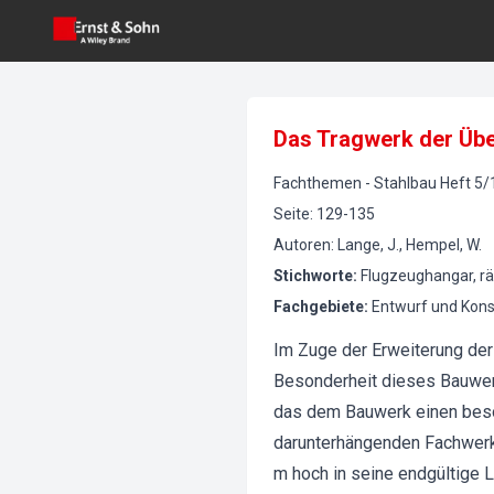
Das Tragwerk der Übe
Fachthemen
-
Stahlbau
Heft
5
/
Seite
:
129-135
Autoren
:
Lange, J., Hempel, W.
Stichworte
:
Flugzeughangar, rä
Fachgebiete
:
Entwurf und Kons
Im Zuge der Erweiterung der 
Besonderheit dieses Bauwerk
das dem Bauwerk einen beson
darunterhängenden Fachwerk
m hoch in seine endgültige 