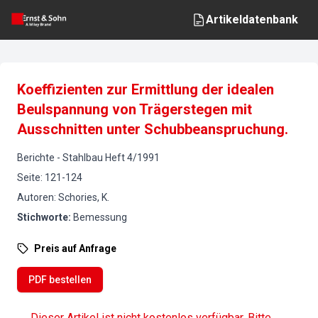
Artikeldatenbank
Koeffizienten zur Ermittlung der idealen
Beulspannung von Trägerstegen mit
Ausschnitten unter Schubbeanspruchung.
Berichte
-
Stahlbau
Heft
4
/
1991
Seite
:
121-124
Autoren
:
Schories, K.
Stichworte
:
Bemessung
Preis auf Anfrage
PDF bestellen
Dieser Artikel ist nicht kostenlos verfügbar. Bitte