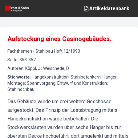
Artikeldatenbank
Aufstockung eines Casinogebäudes.
Fachthemen
-
Stahlbau
Heft
12
/
1990
Seite
:
353-357
Autoren
:
Köppl, J.; Weischede, D.
Stichworte
:
Hängekonstruktion; Stahlbetonkern; Hänger;
Montage; Spannvorgang; Entwurf und Konstruktion;
Stahlhochbau
Das Gebäude wurde um drei weitere Geschosse
aufgestockt. Das Prinzip der Lastabtragung mittels
Hängekonstruktion wurde beibehalten: Die
Stockwerkslasten wurden über sechs Hänger bis zur
obersten Decke hochgeführt, dort umgelenkt und mittels