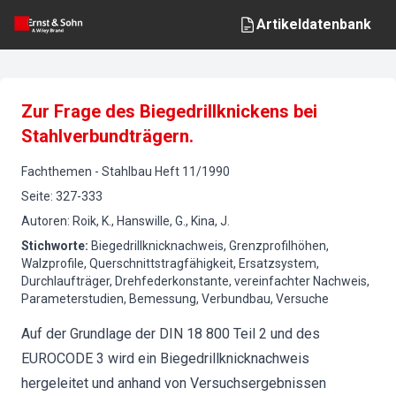
Artikeldatenbank
Zur Frage des Biegedrillknickens bei
Stahlverbundträgern.
Fachthemen
-
Stahlbau
Heft
11
/
1990
Seite
:
327-333
Autoren
:
Roik, K., Hanswille, G., Kina, J.
Stichworte
:
Biegedrillknicknachweis, Grenzprofilhöhen,
Walzprofile, Querschnittstragfähigkeit, Ersatzsystem,
Durchlaufträger, Drehfederkonstante, vereinfachter Nachweis,
Parameterstudien, Bemessung, Verbundbau, Versuche
Auf der Grundlage der DIN 18 800 Teil 2 und des
EUROCODE 3 wird ein Biegedrillknicknachweis
hergeleitet und anhand von Versuchsergebnissen