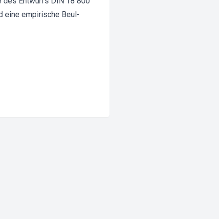
e des Entwurfs DIN 18 800
d eine empirische Beul-