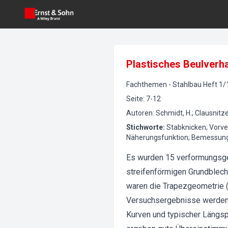
Plastisches Beulverha
Fachthemen
-
Stahlbau
Heft
1
/
Seite
:
7-12
Autoren
:
Schmidt, H.; Clausnitze
Stichworte
:
Stabknicken; Vorver
Näherungsfunktion; Bemessun
Es wurden 15 verformungsger
streifenförmigen Grundblech
waren die Trapezgeometrie (
Versuchsergebnisse werden
Kurven und typischer Längsp