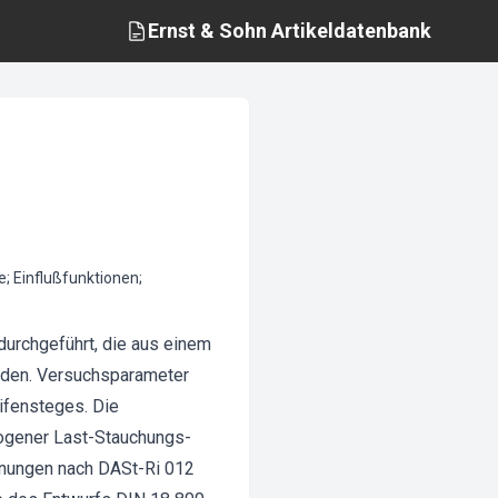
Ernst & Sohn
Artikeldatenbank
e; Einflußfunktionen;
urchgeführt, die aus einem
anden. Versuchsparameter
ifensteges. Die
ogener Last-Stauchungs-
chnungen nach DASt-Ri 012