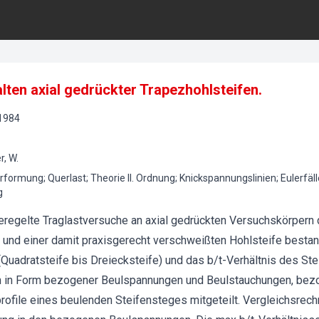
lten axial gedrückter Trapezhohlsteifen.
1984
r, W.
formung; Querlast; Theorie II. Ordnung; Knickspannungslinien; Eulerfäll
g
egelte Traglastversuche an axial gedrückten Versuchskörpern d
 und einer damit praxisgerecht verschweißten Hohlsteife best
Quadratsteife bis Dreiecksteife) und das b/t-Verhältnis des Ste
 in Form bezogener Beulspannungen und Beulstauchungen, bez
rofile eines beulenden Steifensteges mitgeteilt. Vergleichsre