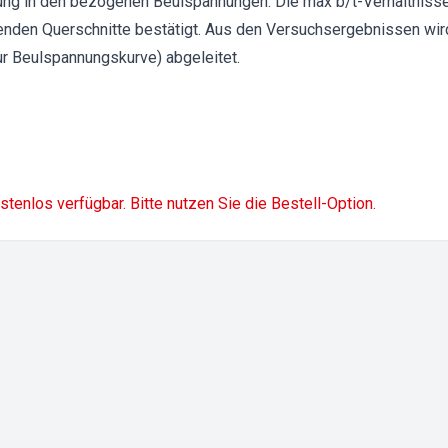
ng in den bezogenen Beulspannungen. Die max b/t-Verhältniss
egenden Querschnitte bestätigt. Aus den Versuchsergebnissen wir
r Beulspannungskurve) abgeleitet.
ostenlos verfügbar. Bitte nutzen Sie die Bestell-Option.