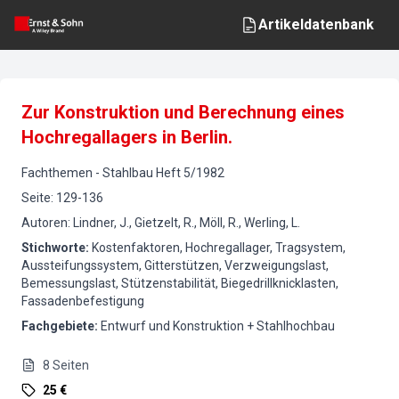
Artikeldatenbank
Zur Konstruktion und Berechnung eines
Hochregallagers in Berlin.
Fachthemen
-
Stahlbau
Heft
5
/
1982
Seite
:
129-136
Autoren
:
Lindner, J., Gietzelt, R., Möll, R., Werling, L.
Stichworte
:
Kostenfaktoren, Hochregallager, Tragsystem,
Aussteifungssystem, Gitterstützen, Verzweigungslast,
Bemessungslast, Stützenstabilität, Biegedrillknicklasten,
Fassadenbefestigung
Fachgebiete
:
Entwurf und Konstruktion + Stahlhochbau
8
Seiten
25 €