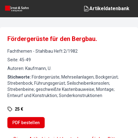
Artikeldatenbank
Fördergerüste für den Bergbau.
Fachthemen
-
Stahlbau
Heft
2
/
1982
Seite
:
45-49
Autoren
:
Kaufmann, U.
Stichworte
:
Fördergerüste; Mehrseilanlagen; Bockgerüst;
Strebenbock; Führungsgerüst; Seilscheibenkonsolen;
Strebenbeine; geschweißte Kastenbauweise; Montage;
Entwurf und Konstruktion; Sonderkonstruktionen
25 €
PDF bestellen