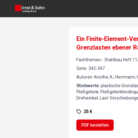
Ein Finite-Element-Ve
Grenzlasten ebener 
Fachthemen
-
Stahlbau
Heft
11
Seite
:
342-347
Autoren
:
Knothe, K.; Herrmann, 
Stichworte
:
plastische Grenzla
Fließgelenk; Fließgelenkbedingu
Drehwinkel; Last-Verschiebun
25 €
PDF bestellen