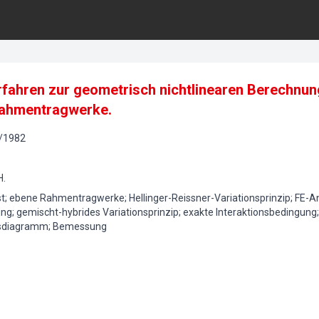
rfahren zur geometrisch nichtlinearen Berechnun
Rahmentragwerke.
/
1982
H.
st; ebene Rahmentragwerke; Hellinger-Reissner-Variationsprinzip; FE-A
ng; gemischt-hybrides Variationsprinzip; exakte Interaktionsbedingung; 
gsdiagramm; Bemessung