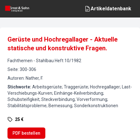
Artikeldatenbank
Gerüste und Hochregallager - Aktuelle
statische und konstruktive Fragen.
Fachthemen
-
Stahlbau
Heft
10
/
1982
Seite
:
300-306
Autoren
:
Nather, F.
Stichworte
:
Arbeitsgerüste; Traggerüste; Hochregallager; Last-
Verschiebungs-Kurven; Einhänge-Keilverbindung;
Schubsteifigkeit; Steckverbindung; Vorverformung;
Stabilitätsprobleme; Bemessung; Sonderkonstruktionen
25 €
PDF bestellen