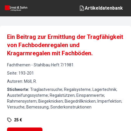
Artikeldatenbank
Ein Beitrag zur Ermittlung der Tragfähigkeit
von Fachbodenregalen und
Kragarmregalen mit Fachböden.
Fachthemen
-
Stahlbau
Heft
7
/
1981
Seite
:
193-201
Autoren
:
Möll, R.
Stichworte
:
Traglastversuche; Regalsysteme; Lagertechnik;
Aussteifungssysteme; Regalstützen; Einspannwerte;
Rahmensystem; Biegeknicken; Biegedrillknicken; Imperfektion;
Versuche; Bemessung; Sonderkonstruktionen
25 €