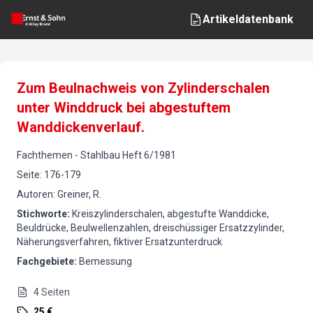
Artikeldatenbank
Zum Beulnachweis von Zylinderschalen
unter Winddruck bei abgestuftem
Wanddickenverlauf.
Fachthemen
-
Stahlbau
Heft
6
/
1981
Seite
:
176-179
Autoren
:
Greiner, R.
Stichworte
:
Kreiszylinderschalen, abgestufte Wanddicke,
Beuldrücke, Beulwellenzahlen, dreischüssiger Ersatzzylinder,
Näherungsverfahren, fiktiver Ersatzunterdruck
Fachgebiete
:
Bemessung
4
Seiten
25 €